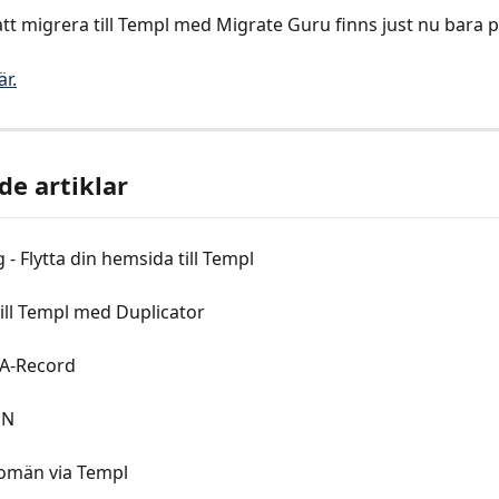
 att migrera till Templ med Migrate Guru finns just nu bara 
är.
de artiklar
 - Flytta din hemsida till Templ
ill Templ med Duplicator
A-Record
DN
omän via Templ