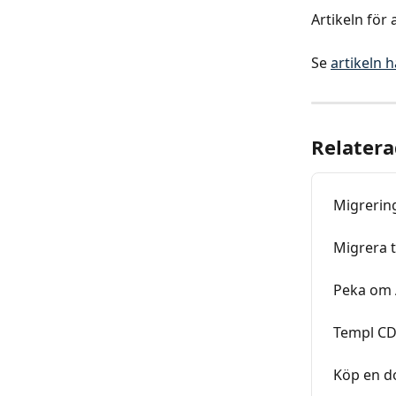
Artikeln för
Se 
artikeln h
Relatera
Migrering
Migrera t
Peka om 
Templ C
Köp en d