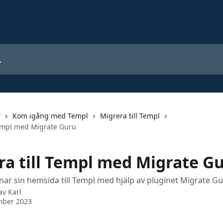
r
Kom igång med Templ
Migrera till Templ
Templ med Migrate Guru
ra till Templ med Migrate G
ar sin hemsida till Templ med hjälp av pluginet Migrate G
 av
Karl
mber 2023