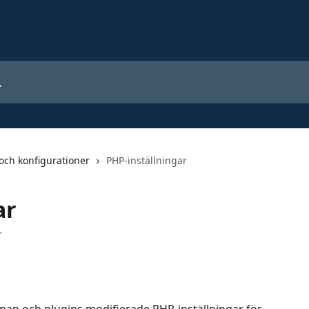
 och konfigurationer
PHP-inställningar
ar
r