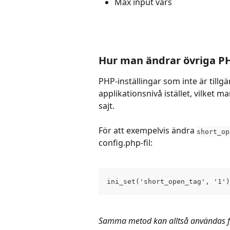
Max input vars 
Hur man ändrar övriga PH
PHP-inställingar som inte är tillg
applikationsnivå istället, vilket 
sajt.
För att exempelvis ändra 
short_op
config.php-fil:
ini_set('short_open_tag', '1')
Samma metod kan alltså användas fö