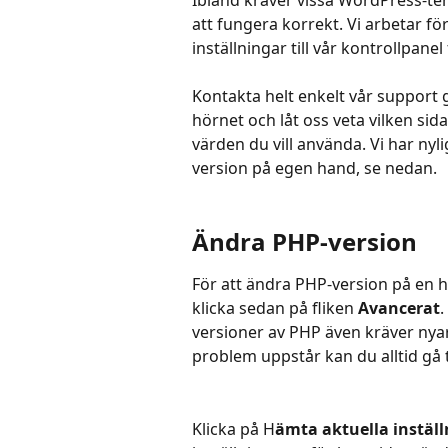
Ibland kräver vissa WordPress-te
att fungera korrekt. Vi arbetar fö
inställningar till vår kontrollpanel
Kontakta helt enkelt vår support 
hörnet och låt oss veta vilken sida
värden du vill använda. Vi har nyli
version på egen hand, se nedan.
Ändra PHP-version
För att ändra PHP-version på en h
klicka sedan på fliken 
Avancerat
.
versioner av PHP även kräver nya
problem uppstår kan du alltid gå ti
Klicka på H
ämta aktuella instäl