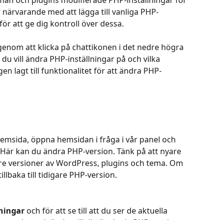
man och plugins modifierade PHP-inställningar för 
r närvarande med att lägga till vanliga PHP-
 för att ge dig kontroll över dessa.
genom att klicka på chattikonen i det nedre högra 
 du vill ändra PHP-inställningar på och vilka 
gen lagt till funktionalitet för att ändra PHP-
emsida, öppna hemsidan i fråga i vår panel och 
 Här kan du ändra PHP-version. Tänk på att nyare 
re versioner av WordPress, plugins och tema. Om 
llbaka till tidigare PHP-version.
lningar
 och för att se till att du ser de aktuella 