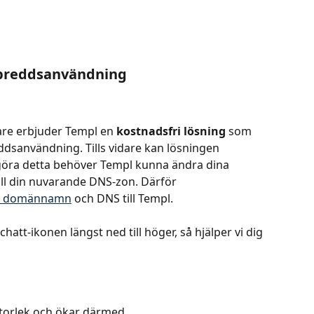
dbreddsanvändning
re erbjuder Templ en 
kostnadsfri lösning
 som 
dsanvändning. Tills vidare kan lösningen 
göra detta behöver Templ kunna ändra dina 
ill din nuvarande DNS-zon. Därför 
itt domännamn
 och DNS till Templ.
att-ikonen längst ned till höger, så hjälper vi dig 
storlek och ökar därmed 