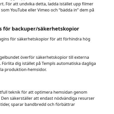
För att undvika detta, ladda istället upp filmer 
er som YouTube eller Vimeo och “bädda in” dem på 
s för backuper/säkerhetskopior
gins för säkerhetskopior för att förhindra hög 
elbundet överför säkerhetskopior till externa 
 Förlita dig istället på Templs automatiska dagliga 
lla produktion-hemsidor.
tfull teknik för att optimera hemsidan genom 
en säkerställer att endast nödvändiga resurser 
stider, sparar bandbredd och förbättrar 