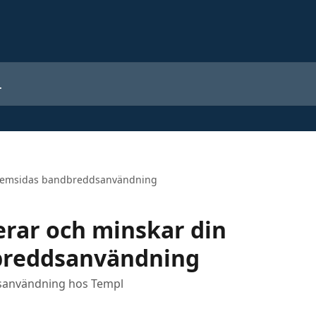
n hemsidas bandbreddsanvändning
erar och minskar din
breddsanvändning
sanvändning hos Templ