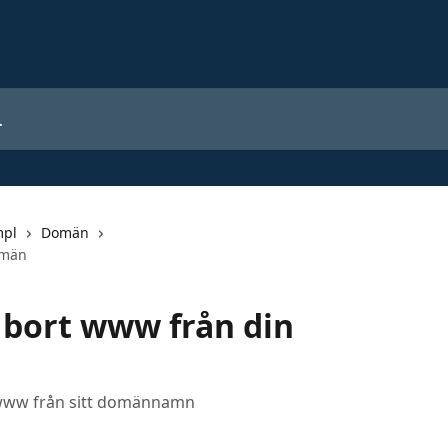
mpl
Domän
domän
ta bort www från din
rt www från sitt domännamn