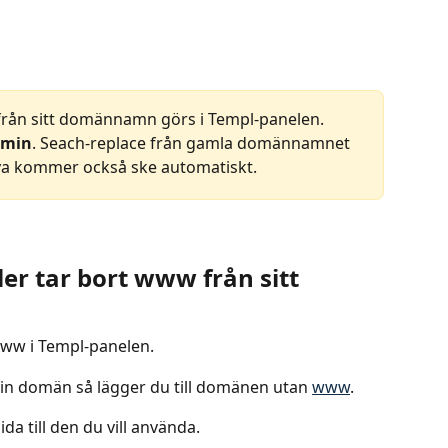
w från sitt domännamn görs i Templ-panelen. 
dmin
. Seach-replace från gamla domännamnet 
nya kommer också ske automatiskt.
ler tar bort www från sitt 
ww i Templ-panelen.
din domän så lägger du till domänen utan 
www
. 
da till den du vill använda.