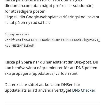
Klicka på TXT-posten för din rot domän (t.ex. 
dindomän.com utan något prefix eller subdomän) 
för att redigera posten.
Lägg till din Google-webbplatsverifieringskod insvept 
i citat på en ny rad så här:
"google-site-
verification=EXEMPELKodVkX8XHiEXEMPELKodIkiQyr5c7I_
kdpr4EXEMPELKod"
Klicka på 
Spara
 när du har editerat din DNS-post. Du 
kan behöva vänta några minuter för att DNS-posten 
ska propagera (uppdateras) världen runt.
Det enklaste sättet att kolla om DNSen har 
uppdaterats är att använda verktyget 
DNS Checker.