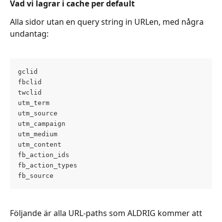
Vad vi lagrar i cache per default
Alla sidor utan en query string in URLen, med några 
undantag:
gclid
fbclid
twclid
utm_term
utm_source
utm_campaign
utm_medium
utm_content
fb_action_ids
fb_action_types
fb_source
Följande är alla URL-paths som ALDRIG kommer att 