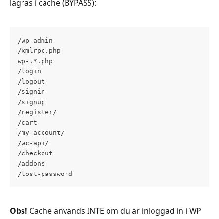
lagras i cache (BYPASS): 
/wp-admin
/xmlrpc.php
wp-.*.php
/login
/logout
/signin
/signup
/register/
/cart
/my-account/
/wc-api/
/checkout
/addons
/lost-password
Obs!
 Cache används INTE om du är inloggad in i WP 