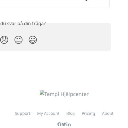
 du svar på din fråga?
😞
😐
😃
Support
My Account
Blog
Pricing
About