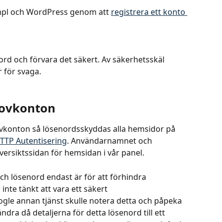
mpl och WordPress genom att 
registrera ett konto 
nord och förvara det säkert. Av säkerhetsskäl 
r för svaga.
rovkonton
ovkonton så lösenordsskyddas alla hemsidor på 
TTP Autentisering
. Användarnamnet och 
ersiktssidan för hemsidan i vår panel. 
h lösenord endast är för att förhindra 
inte tänkt att vara ett säkert 
e annan tjänst skulle notera detta och påpeka 
ändra då detaljerna för detta lösenord till ett 