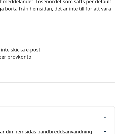
det meddelandet. Lösenordet som sätts per default 
ga borta från hemsidan, det är inte till för att vara 
nte skicka e-post
 per provkonto
skar din hemsidas bandbreddsanvändning