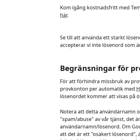
Kom igång kostnadsfritt med Te
här
.
Se till att använda ett starkt löse
accepterar vi inte lösenord som ä
Begränsningar för p
För att förhindra missbruk av pr
provkonton per automatik med 
H
lösenordet kommer att visas på öv
Notera att detta användarnamn oc
"spam/abuse" av vår tjänst, det är 
användarnamn/lösenord. Om Googl
att det är ett "osäkert lösenord", 