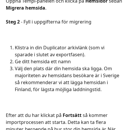
Öppna Templ-panelen och klicka på 
Hemsidor
 sedan 
Migrera hemsida
.
Steg 2
 - Fyll i uppgifterna för migrering
Klistra in din Duplicator arkivlänk (som vi 
sparade i slutet av exportfasen).
Ge ditt hemsida ett namn
Välj den plats där din hemsida ska ligga. Om 
majoriteten av hemsidans besökare är i Sverige 
så rekommenderar vi att lägga hemsidan i 
Finland, för lägsta möjliga laddningstid.
Efter att du har klickat på 
Fortsätt
 så kommer 
importprocessen att starta. Detta kan ta flera 
minuter, beroende på hur stor din hemsida är. När 