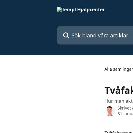
Hoppa till huvudinnehåll
Sök bland våra artiklar …
Alla samlinga
Tvåfa
Hur man akti
Skrivet
31 janu