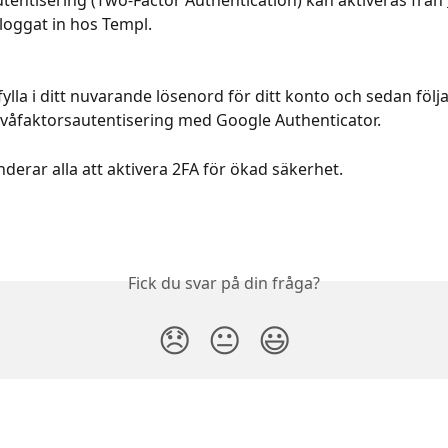
tentisering (Two-Factor Authentication) kan aktiveras från 
 loggat in hos Templ. 
ylla i ditt nuvarande lösenord för ditt konto och sedan följa
 tvåfaktorsautentisering med Google Authenticator.
erar alla att aktivera 2FA för ökad säkerhet.
Fick du svar på din fråga?
😞
😐
😃